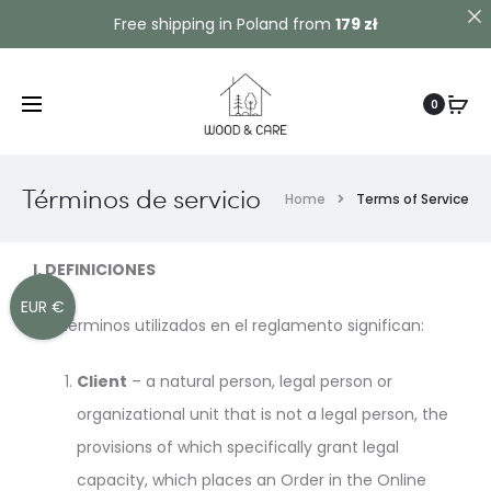
Contact us!
Free shipping in Poland from
179 zł
0
Términos de servicio
Home
Terms of Service
I.
DEFINICIONES
EUR €
Los términos utilizados en el reglamento significan:
Client
– a natural person, legal person or
organizational unit that is not a legal person, the
provisions of which specifically grant legal
capacity, which places an Order in the Online