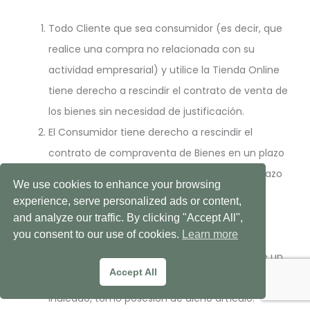
Todo Cliente que sea consumidor (es decir, que
realice una compra no relacionada con su
actividad empresarial) y utilice la Tienda Online
tiene derecho a rescindir el contrato de venta de
los bienes sin necesidad de justificación.
El Consumidor tiene derecho a rescindir el
contrato de compraventa de Bienes en un plazo
de 14 días sin necesidad de justificación. El plazo
We use cookies to enhance your browsing
para rescindir el contrato vence a los 14 días
experience, serve personalized ads or content,
desde la fecha en que el Consumidor tomó
and analyze our traffic. By clicking "Accept All",
you consent to our use of cookies.
Learn more
posesión del último artículo entregado en el
marco de un Pedido o desde la fecha en que un
Accept All
tercero, distinto del transportista y por él
indicado, tomó posesión de dicho artículo.