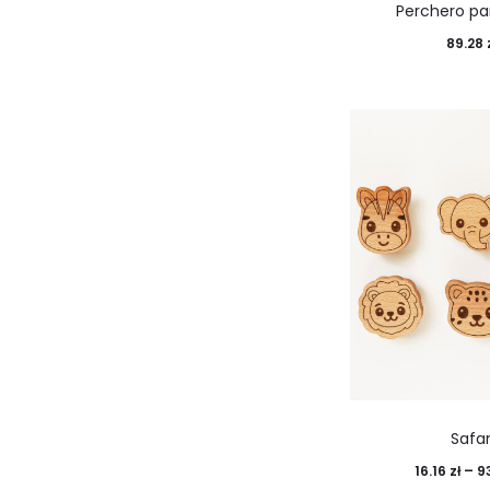
Perchero pa
89.28
Safar
16.16
zł
–
9