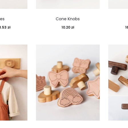
es
Cone Knobs
3.53
zł
10.20
zł
1