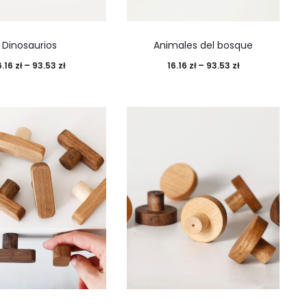
Dinosaurios
Animales del bosque
6.16
zł
–
93.53
zł
16.16
zł
–
93.53
zł