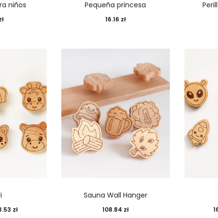
ra niños
Pequeña princesa
Peri
zł
16.16
zł
i
Sauna Wall Hanger
3.53
zł
108.84
zł
1