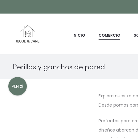
Contact us!
INICIO
COMERCIO
S
Perillas y ganchos de pared
PLN zł
Explora nuestra c
Desde pomos para
Perfectos para arm
diseños abarcan d