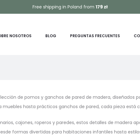
Free shipping in Poland from
179 zł
OBRE NOSOTROS
BLOG
PREGUNTAS FRECUENTES
CO
olección de pomos y ganchos de pared de madera, diseñados par
 muebles hasta prácticos ganchos de pared, cada pieza está
arios, cajones, roperos y paredes, estos detalles de madera apor
esde formas divertidas para habitaciones infantiles hasta estil