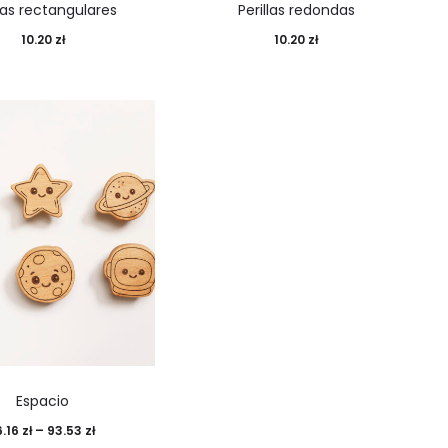
llas rectangulares
Perillas redondas
10.20
zł
10.20
zł
Espacio
6.16
zł
–
93.53
zł