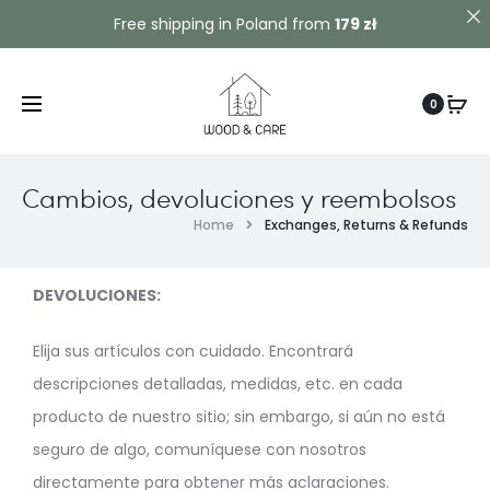
Contact us!
Free shipping in Poland from
179 zł
0
Cambios, devoluciones y reembolsos
Home
Exchanges, Returns & Refunds
DEVOLUCIONES:
Elija sus artículos con cuidado. Encontrará
descripciones detalladas, medidas, etc. en cada
producto de nuestro sitio; sin embargo, si aún no está
seguro de algo, comuníquese con nosotros
directamente para obtener más aclaraciones.